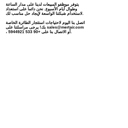
يتوفر موظفو المبيعات لدينا على مدار الساعة
وطوال أيام الأسبوع. نحن دائما على استعداد
لاستخدام شبكتنا الواسعة لإيجاد حل مناسب لك.
اتصل بنا اليوم لاحتياجات استئجار الطائرة الخاصة
sales@mertair.com
بك! يرجى مراسلتنا على
.
، أو الاتصال بنا على
+90 533 5944921
مكتب رئيس
Aqua Florya Office Building
Senlikkoy Mah.Yesilkoy Halkali Str
No:93 Bakirkoy
İstanbul / Turkey
: هاتف
+90 212 9825453
: متحرك
+90 533 5944921
: بريد إلكتروني
sales@mertair.com
فرع
Mete Adanir Cad No:36
Girne / Cyprus