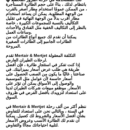
بانتظام. لذلك ، بناءً على حجم الطائرة المستأجرة
، من الممكن عمومًا استخدام مطار أصغر بالقرب
من الوجهة المطلوبة. يمكن أن يساعد استخدام
مطار أقرب بدلاً من الوجهة النهائية في تقليل
التكاليف بالنسبة للمجموعات الكبيرة ، خاصة
بالنظر إلى التكاليف الخفية مثل الفنادق والأحداث
وساعات العمل.
يمكننا أن نقدم لك جميع أنواع الطائرات من
الطائرات الجامبو إلى الطائرات الصغيرة
المروحة.
تقدم Mertair & Mertjet التكلفة المعقولة
لرحلات الطيران العارض.
إذا كنت تفكر في استئجار طائرة ، فإن أفضل
طريقة هي طلب عرض أسعار بميزانيتك. في
صناعتنا ، غالبًا ما يكون من الصعب الحصول على
أسعار حاسمة لأن عوامل مثل الموسمية
والوصول إلى الأسواق يمكن أن تؤثر على
الأسعار. موظفو مبيعات شركات الطيران لدينا
على استعداد لتزويدك بأفضل الفرص في ظروف
السوق.
في Mertair & Mertjet ننظم أكثر من ألف رحلة
في السنة ، وبالتالي نحن على استعداد للتفاوض
بشأن أفضل الأسعار والشروط لك كعميل. يمكننا
أن نقدم لك الطائرة الأنسب وعروض الأسعار
لتلبية احتياجاتك مجانًا والتفاوض.