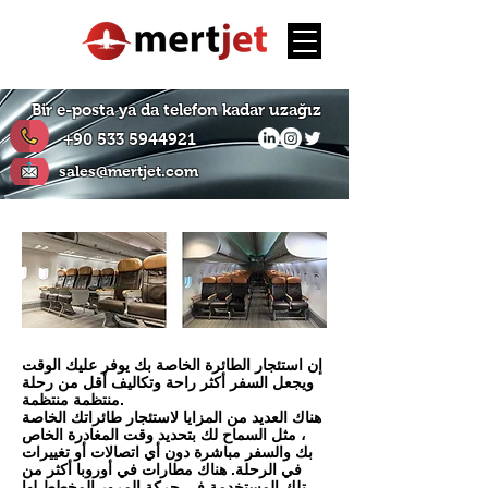
Bir e-posta ya da telefon kadar uzağız
+90 533 5944921
sales@mertjet.com
إن استئجار الطائرة الخاصة بك يوفر عليك الوقت
ويجعل السفر أكثر راحة وتكاليف أقل من رحلة
منتظمة منتظمة.
هناك العديد من المزايا لاستئجار طائراتك الخاصة
، مثل السماح لك بتحديد وقت المغادرة الخاص
بك والسفر مباشرة دون أي اتصالات أو تغييرات
في الرحلة. هناك مطارات في أوروبا أكثر من
تلك المستخدمة في حركة المرور المخطط لها