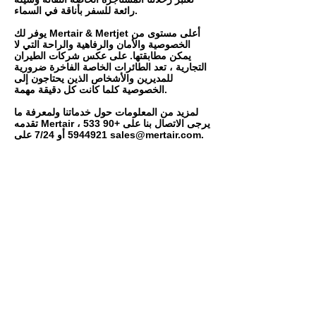
رائعة للسفر بأناقة في السماء.
يوفر لك Mertair & Mertjet أعلى مستوى من
الخصوصية والأمان والرفاهية والراحة التي لا
يمكن مطابقتها. على عكس شركات الطيران
التجارية ، تعد الطائرات الخاصة الفاخرة ضرورية
للمديرين والأشخاص الذين يحتاجون إلى
الخصوصية كلما كانت كل دقيقة مهمة.
لمزيد من المعلومات حول خدماتنا ولمعرفة ما
تقدمه Mertair ، يرجى الاتصال بنا على
+90 533
.
sales@mertair.com
أو 7/24 على
5944921
مكتب رئيس
Aqua Florya Office Building
Senlikkoy Mah.Yesilkoy Halkali Str
No:93 Bakirkoy
İstanbul / Turkey