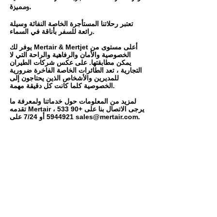
ومميزة.
تعتبر رحلاتنا المستأجرة الخاصة النفاثة وسيلة
رائعة للسفر بأناقة في السماء.
يوفر لك Mertair & Mertjet أعلى مستوى من
الخصوصية والأمان والرفاهية والراحة التي لا
يمكن مطابقتها. على عكس شركات الطيران
التجارية ، تعد الطائرات الخاصة الفاخرة ضرورية
للمديرين والأشخاص الذين يحتاجون إلى
الخصوصية كلما كانت كل دقيقة مهمة.
لمزيد من المعلومات حول خدماتنا ولمعرفة ما
تقدمه Mertair ، يرجى الاتصال بنا على
+90 533
.
sales@mertair.com
أو 7/24 على
5944921
مكتب رئيس
Aqua Florya Office Building
Senlikkoy Mah.Yesilkoy Halkali Str