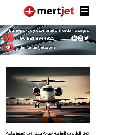
Bir e-posta ya da telefon kadar uzağız
+90 533 5944921
sales@mertjet.com
توفر الطائرات الخاصة تجربة سفر ذات كفاءة عالية